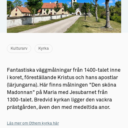
Aktiviteter
→ Gutamål och gotländska
Sustainable Plejs
Allt om bostad
Möten & kongresser
→ Hyra bostad
Hansestaden världsarv
→ Köpa bostad
Kulturarv
Kyrka
Gotlands kulturarv
→ Bygga hus
Almedalsveckan
Allt om livet på Ön
Fantastiska väggmålningar från 1400-talet inne
i koret, föreställande Kristus och hans apostlar
Medeltidsveckan
→ Fritidsliv
(lärjungarna). Här finns målningen "Den sköna
Visby Centrum
→ Föreningsliv
Madonnan" på Maria med Jesubarnet från
1300-talet. Bredvid kyrkan ligger den vackra
→ Idrottsliv
prästgården, även den med medeltida anor.
→ Tonårsliv
Läs mer om Othem kyrka här
Barn & Familj