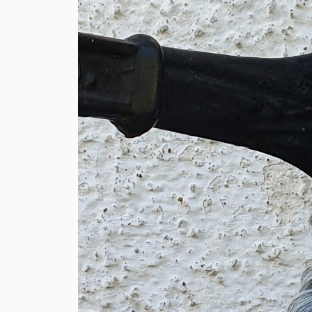
→ Tonårsliv
Barn & Familj