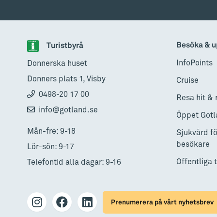
Besöka & u
Turistbyrå
InfoPoints
Donnerska huset
Donners plats 1, Visby
Cruise
0498-20 17 00
Resa hit & 
info@gotland.se
Öppet Gotl
Mån-fre: 9-18
Sjukvård fö
besökare
Lör-sön: 9-17
Offentliga 
Telefontid alla dagar: 9-16
Prenumerera på vårt nyhetsbrev