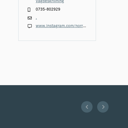
Vägbeskrivning
0735-802929
.
www.instagram.com/norrbysgardhorsne/