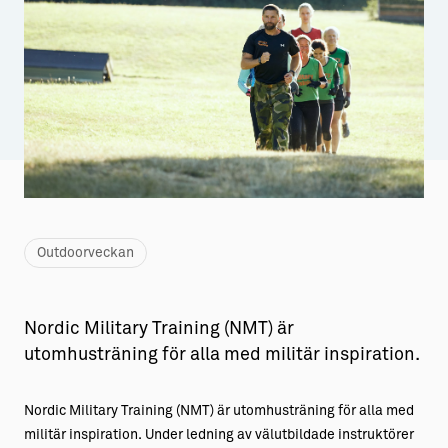
Aktiviteter
→ Gutamål och gotländska
Sustainable Plejs
Allt om bostad
Möten & kongresser
→ Hyra bostad
Hansestaden världsarv
→ Köpa bostad
Gotlands kulturarv
→ Bygga hus
Almedalsveckan
Allt om livet på Ön
Outdoorveckan
Medeltidsveckan
→ Fritidsliv
Visby Centrum
→ Föreningsliv
Nordic Military Training (NMT) är
→ Idrottsliv
utomhusträning för alla med militär inspiration.
→ Tonårsliv
Nordic Military Training (NMT) är utomhusträning för alla med
Barn & Familj
militär inspiration.
Under ledning av välutbildade instruktörer