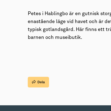
→ Tonårsliv
Barn & Familj
Petes i Hablingbo är en gutnisk stor
enastående läge vid havet och är
typisk gotlandsgård. Här finns ett t
barnen och museibutik.
Dela