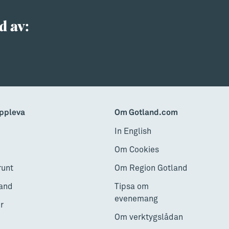
d av:
ppleva
Om Gotland.com
In English
Om Cookies
runt
Om Region Gotland
and
Tipsa om
evenemang
r
Om verktygslådan