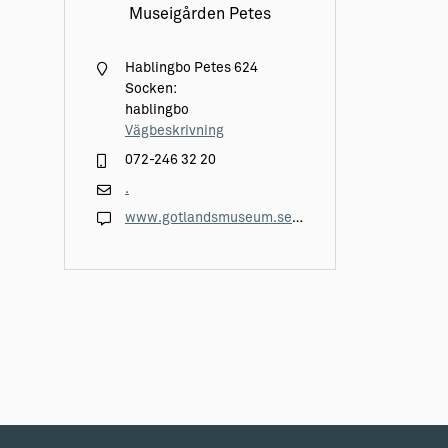
Museigården Petes
Hablingbo Petes 624
Socken:
hablingbo
Vägbeskrivning
072-246 32 20
.
www.gotlandsmuseum.se/besok-oss/petes-museigard/