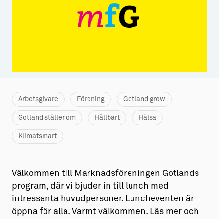
Aktiviteter
→ Gutamål och gotländska
Sustainable Plejs
Allt om bostad
Möten & kongresser
→ Hyra bostad
Hansestaden världsarv
→ Köpa bostad
Gotlands kulturarv
→ Bygga hus
Arbetsgivare
Förening
Gotland grow
Almedalsveckan
Allt om livet på Ön
Gotland ställer om
Hållbart
Hälsa
Medeltidsveckan
→ Fritidsliv
Klimatsmart
Visby Centrum
→ Föreningsliv
→ Idrottsliv
Välkommen till Marknadsföreningen Gotlands
program, där vi bjuder in till lunch med
→ Tonårsliv
intressanta huvudpersoner. Luncheventen är
öppna för alla. Varmt välkommen. Läs mer och
Barn & Familj