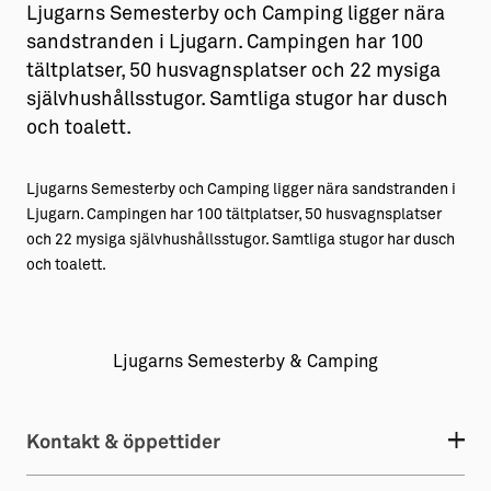
Ljugarns Semesterby och Camping ligger nära
Aktiviteter
→ Gutamål och gotländska
sandstranden i Ljugarn. Campingen har 100
tältplatser, 50 husvagnsplatser och 22 mysiga
Sustainable Plejs
Allt om bostad
självhushållsstugor. Samtliga stugor har dusch
Möten & kongresser
→ Hyra bostad
och toalett.
Hansestaden världsarv
→ Köpa bostad
Ljugarns Semesterby och Camping ligger nära sandstranden i
Gotlands kulturarv
→ Bygga hus
Ljugarn. Campingen har 100 tältplatser, 50 husvagnsplatser
och 22 mysiga självhushållsstugor. Samtliga stugor har dusch
Almedalsveckan
Allt om livet på Ön
och toalett.
Medeltidsveckan
→ Fritidsliv
Visby Centrum
→ Föreningsliv
Ljugarns Semesterby & Camping
→ Idrottsliv
→ Tonårsliv
Kontakt & öppettider
Barn & Familj