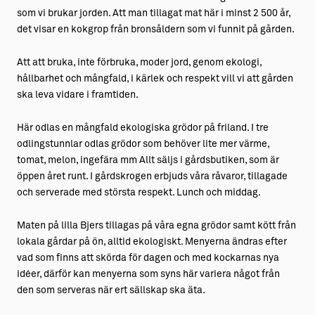
som vi brukar jorden. Att man tillagat mat här i minst 2 500 år,
det visar en kokgrop från bronsåldern som vi funnit på gården.
Att att bruka, inte förbruka, moder jord, genom ekologi,
hållbarhet och mångfald, i kärlek och respekt vill vi att gården
ska leva vidare i framtiden.
Här odlas en mångfald ekologiska grödor på friland. I tre
odlingstunnlar odlas grödor som behöver lite mer värme,
tomat, melon, ingefära mm Allt säljs i gårdsbutiken, som är
öppen året runt. I gårdskrogen erbjuds våra råvaror, tillagade
och serverade med största respekt. Lunch och middag.
Maten på lilla Bjers tillagas på våra egna grödor samt kött från
lokala gårdar på ön, alltid ekologiskt. Menyerna ändras efter
vad som finns att skörda för dagen och med kockarnas nya
idéer, därför kan menyerna som syns här variera något från
den som serveras när ert sällskap ska äta.