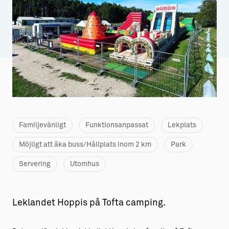
Aktiviteter
→ Gutamål och gotländska
Sustainable Plejs
Allt om bostad
Möten & kongresser
→ Hyra bostad
Hansestaden världsarv
→ Köpa bostad
Gotlands kulturarv
→ Bygga hus
Almedalsveckan
Allt om livet på Ön
Familjevänligt
Funktionsanpassat
Lekplats
Medeltidsveckan
→ Fritidsliv
Möjligt att åka buss/Hållplats inom 2 km
Park
Visby Centrum
→ Föreningsliv
Servering
Utomhus
→ Idrottsliv
→ Tonårsliv
Leklandet Hoppis på Tofta camping.
Barn & Familj