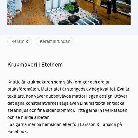
Aktiviteter
→ Gutamål och gotländska
Sustainable Plejs
Allt om bostad
Möten & kongresser
→ Hyra bostad
Keramik
Keramikrundan
Hansestaden världsarv
→ Köpa bostad
Gotlands kulturarv
→ Bygga hus
Krukmakeri i Etelhem
Almedalsveckan
Allt om livet på Ön
Knutte är krukmakaren som själv formger och drejar
Medeltidsveckan
→ Fritidsliv
bruksföremålen. Materialet är stengods av hög kvalitet. Eva är
Visby Centrum
→ Föreningsliv
textilare, hon väver dubbelvävda mattor i egen design. Utöver
det egna konsthantverket säljs även Linums textilier, tjocka
→ Idrottsliv
stearinljus och fina sidenblommor. Titta gärna in i verkstaden
och se hur de arbetar.
→ Tonårsliv
Läs gärna mer på hemsidan eller följ Larsson & Larsson på
Facebook.
Barn & Familj