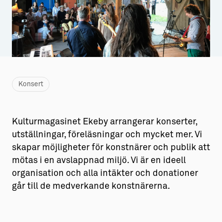
Aktiviteter
→ Gutamål och gotländska
Sustainable Plejs
Allt om bostad
Möten & kongresser
→ Hyra bostad
Hansestaden världsarv
→ Köpa bostad
Konsert
Gotlands kulturarv
→ Bygga hus
Almedalsveckan
Allt om livet på Ön
Kulturmagasinet Ekeby arrangerar konserter,
utställningar, föreläsningar och mycket mer. Vi
Medeltidsveckan
→ Fritidsliv
skapar möjligheter för konstnärer och publik att
Visby Centrum
→ Föreningsliv
mötas i en avslappnad miljö. Vi är en ideell
organisation och alla intäkter och donationer
→ Idrottsliv
går till de medverkande konstnärerna.
→ Tonårsliv
Barn & Familj