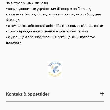
Зв’яжіться з нами, якщо ви
• хочуть допомогти українським біженцям на Готланді
• живуть на Готланді і хочуть щось пожертвувати табору для
біженців
• є компанією або організацією і бажає з нами співпрацювати
• хочуть приєднатися до нашої волонтерської групи
• є українцем або знає українця-біженця, який потребує
допомоги
Kontakt & öppettider