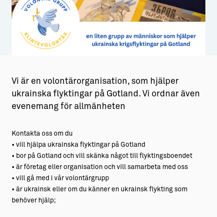
Aktiviteter
→ Gutamål och gotländska
Sustainable Plejs
Allt om bostad
Möten & kongresser
→ Hyra bostad
Hansestaden världsarv
→ Köpa bostad
Vi är en volontärorganisation, som hjälper
ukrainska flyktingar på Gotland. Vi ordnar även
Gotlands kulturarv
→ Bygga hus
evenemang för allmänheten
Almedalsveckan
Allt om livet på Ön
Medeltidsveckan
→ Fritidsliv
Kontakta oss om du
• vill hjälpa ukrainska flyktingar på Gotland
Visby Centrum
→ Föreningsliv
• bor på Gotland och vill skänka något till flyktingsboendet
• är företag eller organisation och vill samarbeta med oss
→ Idrottsliv
• vill gå med i vår volontärgrupp
• är ukrainsk eller om du känner en ukrainsk flykting som
→ Tonårsliv
behöver hjälp;
Barn & Familj