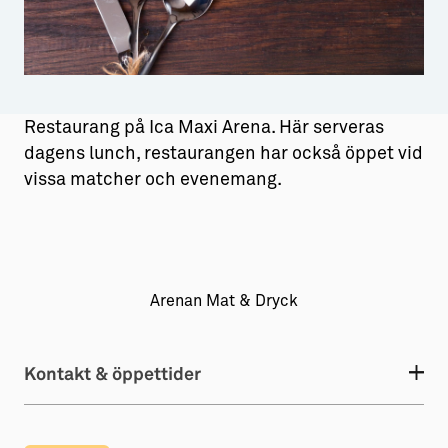
Aktiviteter
→ Gutamål och gotländska
Sustainable Plejs
Allt om bostad
Möten & kongresser
→ Hyra bostad
Restaurang på Ica Maxi Arena. Här serveras
dagens lunch, restaurangen har också öppet vid
Hansestaden världsarv
→ Köpa bostad
vissa matcher och evenemang.
Gotlands kulturarv
→ Bygga hus
Almedalsveckan
Allt om livet på Ön
Medeltidsveckan
→ Fritidsliv
Arenan Mat & Dryck
Visby Centrum
→ Föreningsliv
→ Idrottsliv
Kontakt & öppettider
→ Tonårsliv
Barn & Familj