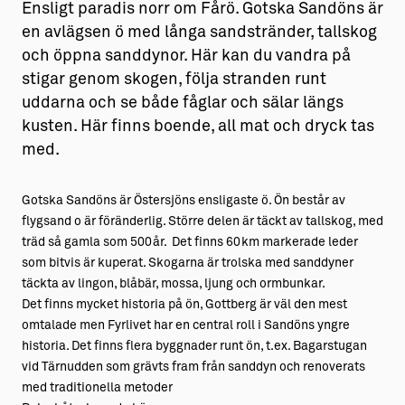
Ensligt paradis norr om Fårö. Gotska Sandöns är
en avlägsen ö med långa sandstränder, tallskog
och öppna sanddynor. Här kan du vandra på
stigar genom skogen, följa stranden runt
uddarna och se både fåglar och sälar längs
kusten. Här finns boende, all mat och dryck tas
med.
Gotska Sandöns är Östersjöns ensligaste ö. Ön består av
flygsand o är föränderlig. Större delen är täckt av tallskog, med
träd så gamla som 500år. Det finns 60km markerade leder
som bitvis är kuperat. Skogarna är trolska med sanddyner
täckta av lingon, blåbär, mossa, ljung och ormbunkar.
Det finns mycket historia på ön, Gottberg är väl den mest
omtalade men Fyrlivet har en central roll i Sandöns yngre
historia. Det finns flera byggnader runt ön, t.ex. Bagarstugan
vid Tärnudden som grävts fram från sanddyn och renoverats
med traditionella metoder