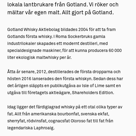
lokala lantbrukare från Gotland. Vi röker och
mältar vår egen malt. Allt gjort på Gotland.
Gotland Whisky Aktiebolag bildades 2004 för att ta fram
Gotlands första whisky. I Roma Sockerbruks gamla
industrilokaler skapades ett modernt destilleri, med
specialdesignade maskiner, för att kunna producera 60 000
liter ekologisk maltwhisky per år.
Åtta år senare, 2012, destillerades de första dropparna och
hösten 2016 lanserades den första whiskyn. Sedan dess har
det årligen släppts en publikutgåva av Isle of Lime samt en
utgåva till företagets aktieägare, Shareholders Edition.
Idag ligger det färdiglagrad whisky på ett otal olika typer av
fat. Allt från amerikanska bourbonfat, svenska ekfat,
sherryfat, rödvinsfat, cognacsfat Oloroso fat till fat från
legendariska Laphroaig.