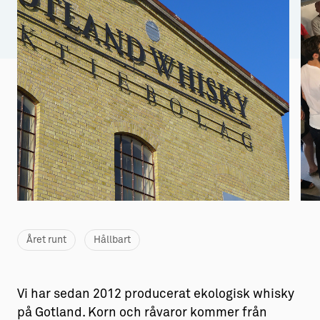
Aktiviteter
→ Gutamål och gotländska
Sustainable Plejs
Allt om bostad
Möten & kongresser
→ Hyra bostad
Hansestaden världsarv
→ Köpa bostad
Gotlands kulturarv
→ Bygga hus
Almedalsveckan
Allt om livet på Ön
Medeltidsveckan
→ Fritidsliv
Visby Centrum
→ Föreningsliv
Året runt
Hållbart
→ Idrottsliv
→ Tonårsliv
Vi har sedan 2012 producerat ekologisk whisky
Barn & Familj
på Gotland. Korn och råvaror kommer från