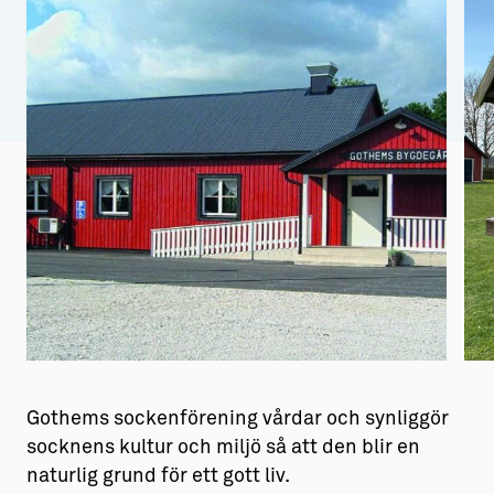
Aktiviteter
→ Gutamål och gotländska
Sustainable Plejs
Allt om bostad
Möten & kongresser
→ Hyra bostad
Hansestaden världsarv
→ Köpa bostad
Gotlands kulturarv
→ Bygga hus
Almedalsveckan
Allt om livet på Ön
Medeltidsveckan
→ Fritidsliv
Visby Centrum
→ Föreningsliv
→ Idrottsliv
Gothems sockenförening vårdar och synliggör
→ Tonårsliv
socknens kultur och miljö så att den blir en
naturlig grund för ett gott liv.
Barn & Familj