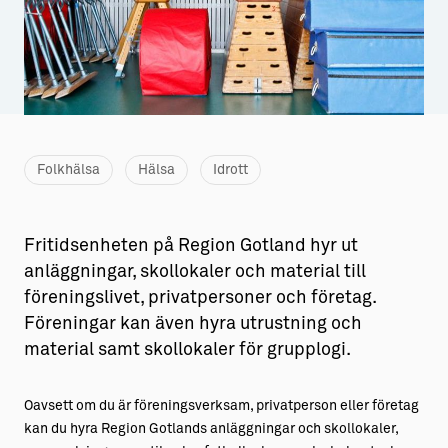
Aktiviteter
→ Gutamål och gotländska
Sustainable Plejs
Allt om bostad
Möten & kongresser
→ Hyra bostad
Hansestaden världsarv
→ Köpa bostad
Folkhälsa
Hälsa
Idrott
Gotlands kulturarv
→ Bygga hus
Almedalsveckan
Allt om livet på Ön
Fritidsenheten på Region Gotland hyr ut
anläggningar, skollokaler och material till
Medeltidsveckan
→ Fritidsliv
föreningslivet, privatpersoner och företag.
Visby Centrum
→ Föreningsliv
Föreningar kan även hyra utrustning och
material samt skollokaler för grupplogi.
→ Idrottsliv
→ Tonårsliv
Oavsett om du är föreningsverksam, privatperson eller företag
kan du hyra Region Gotlands anläggningar och skollokaler,
Barn & Familj