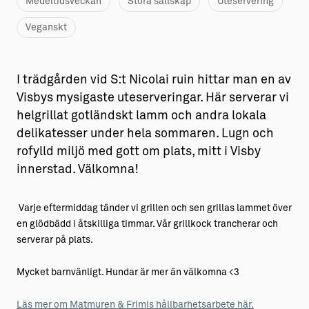
Medeltidsveckan
Stora sällskap
Uteservering
Veganskt
I trädgården vid S:t Nicolai ruin hittar man en av
Visbys mysigaste uteserveringar. Här serverar vi
helgrillat gotländskt lamm och andra lokala
delikatesser under hela sommaren. Lugn och
rofylld miljö med gott om plats, mitt i Visby
innerstad. Välkomna!
Varje eftermiddag tänder vi grillen och sen grillas lammet över
en glödbädd i åtskilliga timmar. Vår grillkock trancherar och
serverar på plats.
Mycket barnvänligt. Hundar är mer än välkomna <3
Läs mer om Matmuren & Frimis hållbarhetsarbete här.