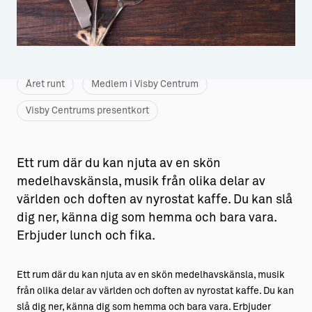
Aktiviteter
→ Gutamål och gotländska
Sustainable Plejs
Allt om bostad
Möten & kongresser
→ Hyra bostad
Året runt
Medlem i Visby Centrum
Hansestaden världsarv
→ Köpa bostad
Visby Centrums presentkort
Gotlands kulturarv
→ Bygga hus
Almedalsveckan
Allt om livet på Ön
Ett rum där du kan njuta av en skön
medelhavskänsla, musik från olika delar av
Medeltidsveckan
→ Fritidsliv
världen och doften av nyrostat kaffe. Du kan slå
dig ner, känna dig som hemma och bara vara.
Visby Centrum
→ Föreningsliv
Erbjuder lunch och fika.
→ Idrottsliv
→ Tonårsliv
Ett rum där du kan njuta av en skön medelhavskänsla, musik
från olika delar av världen och doften av nyrostat kaffe. Du kan
Barn & Familj
slå dig ner, känna dig som hemma och bara vara. Erbjuder