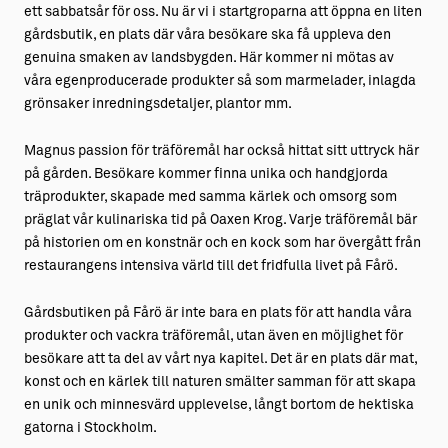
ett sabbatsår för oss. Nu är vi i startgroparna att öppna en liten
gårdsbutik, en plats där våra besökare ska få uppleva den
genuina smaken av landsbygden. Här kommer ni mötas av
våra egenproducerade produkter så som marmelader, inlagda
grönsaker inredningsdetaljer, plantor mm.
Magnus passion för träföremål har också hittat sitt uttryck här
på gården. Besökare kommer finna unika och handgjorda
träprodukter, skapade med samma kärlek och omsorg som
präglat vår kulinariska tid på Oaxen Krog. Varje träföremål bär
på historien om en konstnär och en kock som har övergått från
restaurangens intensiva värld till det fridfulla livet på Fårö.
Gårdsbutiken på Fårö är inte bara en plats för att handla våra
produkter och vackra träföremål, utan även en möjlighet för
besökare att ta del av vårt nya kapitel. Det är en plats där mat,
konst och en kärlek till naturen smälter samman för att skapa
en unik och minnesvärd upplevelse, långt bortom de hektiska
gatorna i Stockholm.