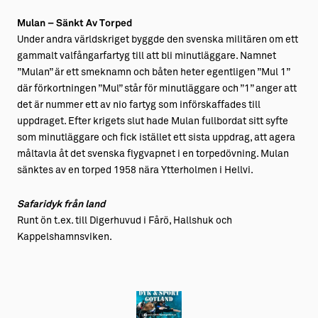
Mulan – Sänkt Av Torped
Under andra världskriget byggde den svenska militären om ett
gammalt valfångarfartyg till att bli minutläggare. Namnet
”Mulan” är ett smeknamn och båten heter egentligen ”Mul 1”
där förkortningen ”Mul” står för minutläggare och ”1” anger att
det är nummer ett av nio fartyg som införskaffades till
uppdraget. Efter krigets slut hade Mulan fullbordat sitt syfte
som minutläggare och fick istället ett sista uppdrag, att agera
måltavla åt det svenska flygvapnet i en torpedövning. Mulan
sänktes av en torped 1958 nära Ytterholmen i Hellvi.
Safaridyk
från land
Runt ön t.ex. till Digerhuvud i Fårö, Hallshuk och
Kappelshamnsviken.