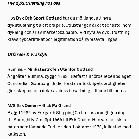
Hyr dykutrustning hos oss
Hos
Dyk Och Sport Gotland
har du möjlighet att hyra
dykutrustning till ett bra pris. Utrustningen är det senaste inom
dykning och är av märket Scubapro. Vid hyra av dykutrustning
krävs dykcertifikat och legitimation då hyresavtal ingås.
Utfärder & Vrakdyk
Rumina – Minkatastrofen Utanför Gotland
Ångbåten Rumina, byggd 1883 i Belfast tillhörde rederibolaget
Concordia i Göteborg. Under första världskrigets oroligheter
gick skeppet och delar av dess besättning sitt öde till mötes.
M/S Esk Queen – Gick På Grund
Byggd 1969 av Eskgarth Shipping Co Ltd, ursprungligen döpt
till Springhtly. Omdöpt 1969 till Esk Queen. Hon var den sista
båten som lämnade Furillen den 1 oktober 1970, fullastad med
kalksten.