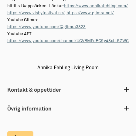
hittills i kappsäcken. Länkar:
https://www.annikafehling.com/
https://www.visbyfestival.se/
https://www.glimra.net/
Youtube Glimra:
https://www.youtube.com/@glimra3823
Youtube AFT
https://www.youtube.com/channel/UCVBMFdEC9y48xtLSZWC9G
Annika Fehling Living Room
Kontakt & öppettider
Övrig information