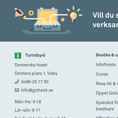
Vill du
Kafe Poelen
verksam
Norra Gotland
•
Café
Kafe'och mat i ett vackert lands
Besöka & u
Turistbyrå
InfoPoints
Donnerska huset
Galleriet BnB - F
Donners plats 1, Visby
Cruise
Norra Gotland
•
Övrigt mat och d
0498-20 17 00
Resa hit & 
Sommaröppet: Frukost på Galle
Visby
info@gotland.se
Öppet Gotl
Mån-fre: 9-18
Sjukvård fö
besökare
Lör-sön: 9-17