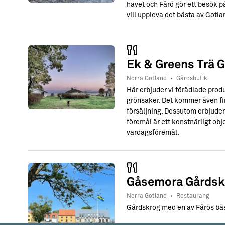
havet och Fårö gör ett besök på
vill uppleva det bästa av Gotla
Ek & Greens Trä 
Norra Gotland
•
Gårdsbutik
Här erbjuder vi förädlade pro
grönsaker. Det kommer även finn
försäljning. Dessutom erbjuder
föremål är ett konstnärligt obje
vardagsföremål.
Gåsemora Gårdsk
Norra Gotland
•
Restaurang
Gårdskrog med en av Fårös bäs