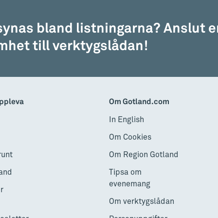
 synas bland listningarna? Anslut e
het till verktygslådan!
kap intill en sjö
ppleva
Om Gotland.com
In English
rukostbuffe´
Om Cookies
ryck
runt
Om Region Gotland
riet BnB i Stenkyrka 2,5 mil norr om
and
Tipsa om
evenemang
r
Om verktygslådan