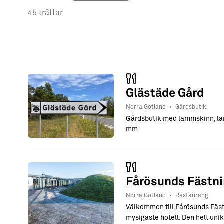
→ Tonårsliv
45 träffar
Barn & Familj
Glästäde Gård
Norra Gotland
•
Gårdsbutik
Gårdsbutik med lammskinn, la
mm
Fårösunds Fästni
Norra Gotland
•
Restaurang
Välkommen till Fårösunds Fästn
mysigaste hotell. Den helt unik