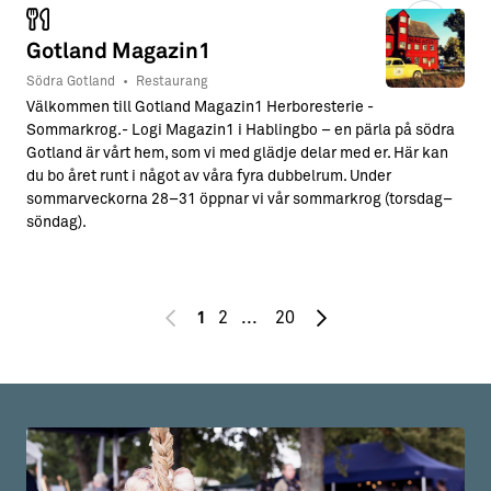
Gotland Magazin1
Södra Gotland
•
Restaurang
Välkommen till Gotland Magazin1 Herboresterie -
Sommarkrog.- Logi Magazin1 i Hablingbo – en pärla på södra
Gotland är vårt hem, som vi med glädje delar med er. Här kan
du bo året runt i något av våra fyra dubbelrum. Under
sommarveckorna 28–31 öppnar vi vår sommarkrog (torsdag–
söndag).
2
20
1
7
4
2
3
4