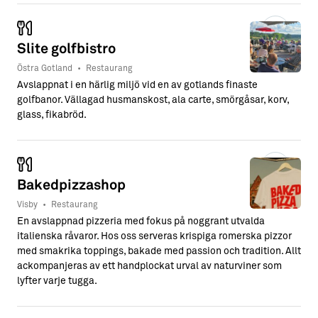
Slite golfbistro
Östra Gotland
•
Restaurang
Avslappnat i en härlig miljö vid en av gotlands finaste
golfbanor. Vällagad husmanskost, ala carte, smörgåsar, korv,
glass, fikabröd.
Bakedpizzashop
Visby
•
Restaurang
En avslappnad pizzeria med fokus på noggrant utvalda
italienska råvaror. Hos oss serveras krispiga romerska pizzor
med smakrika toppings, bakade med passion och tradition. Allt
ackompanjeras av ett handplockat urval av naturviner som
lyfter varje tugga.