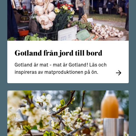
57
2
2
2
3
Gotland från jord till bord
8
2
Gotland är mat - mat är Gotland! Läs och
inspireras av matproduktionen på ön.
4
5
2