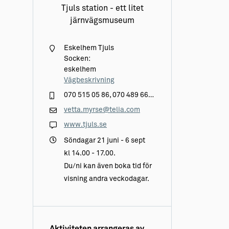
Tjuls station - ett litet
järnvägsmuseum
Eskelhem Tjuls
Socken:
eskelhem
Vägbeskrivning
070 515 05 86, 070 489 66 32
vetta.myrse@telia.com
www.tjuls.se
Söndagar 21 juni - 6 sept
kl 14.00 - 17.00.
Du/ni kan även boka tid för
visning andra veckodagar.
Aktiviteten arrangeras av