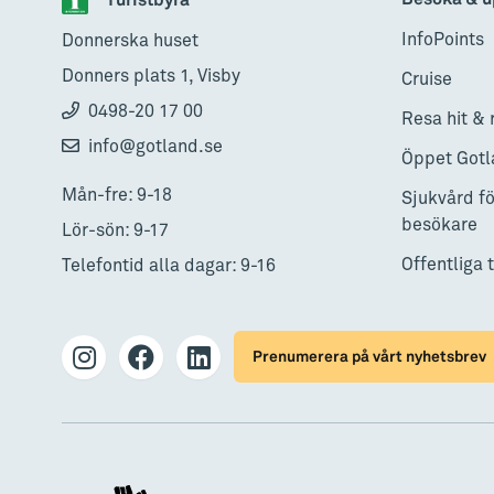
Turistbyrå
InfoPoints
Donnerska huset
Donners plats 1, Visby
Cruise
0498-20 17 00
Resa hit & 
info@gotland.se
Öppet Gotl
Mån-fre: 9-18
Sjukvård fö
besökare
Lör-sön: 9-17
Offentliga 
Telefontid alla dagar: 9-16
Prenumerera på vårt nyhetsbrev