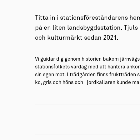
→ Tonårsliv
Barn & Familj
Titta in i stationsföreståndarens h
på en liten landsbygdsstation. Tjuls 
och kulturmärkt sedan 2021.
Vi guidar dig genom historien bakom järnvä
stationsfolkets vardag med att hantera an
sin egen mat. I trädgården finns fruktträden
ko, gris och höns och i jordkällaren kunde m