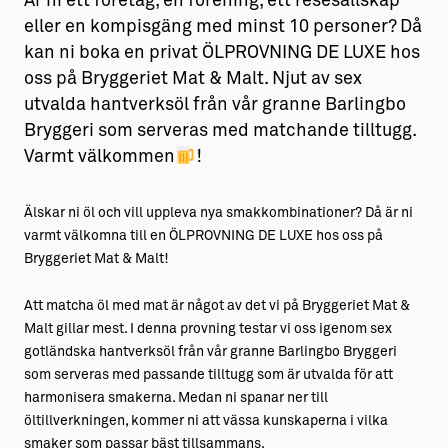
Är ni ett företag, en förening, ett resesällskap
eller en kompisgäng med minst 10 personer? Då
kan ni boka en privat ÖLPROVNING DE LUXE hos
oss på Bryggeriet Mat & Malt. Njut av sex
utvalda hantverksöl från vår granne Barlingbo
Bryggeri som serveras med matchande tilltugg.
Varmt välkommen
!
Älskar ni öl och vill uppleva nya smakkombinationer? Då är ni
varmt välkomna till en ÖLPROVNING DE LUXE hos oss på
Bryggeriet Mat & Malt!
Att matcha öl med mat är något av det vi på Bryggeriet Mat &
Malt gillar mest. I denna provning testar vi oss igenom sex
gotländska hantverksöl från vår granne Barlingbo Bryggeri
som serveras med passande tilltugg som är utvalda för att
harmonisera smakerna. Medan ni spanar ner till
öltillverkningen, kommer ni att vässa kunskaperna i vilka
smaker som passar bäst tillsammans.