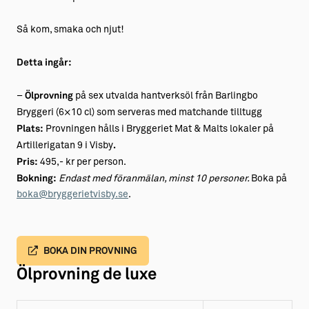
Så kom, smaka och njut!
Detta ingår:
–
Ölprovning
på sex utvalda hantverksöl från Barlingbo
Bryggeri (6×10 cl) som serveras med matchande tilltugg
Plats:
Provningen hålls i Bryggeriet Mat & Malts lokaler på
Artillerigatan 9 i Visby
.
Pris:
495,- kr per person.
Bokning:
Endast med föranmälan, minst 10 personer.
Boka på
boka@bryggerietvisby.se
.
BOKA DIN PROVNING
Ölprovning de luxe