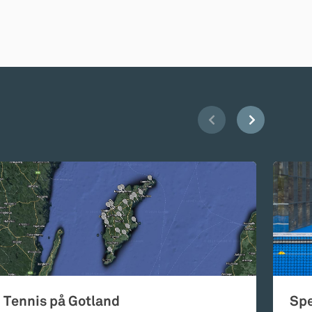
Tennis på Gotland
Spe