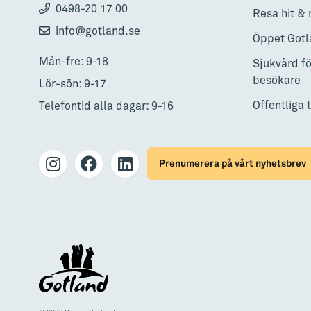
0498-20 17 00
Resa hit & 
info@gotland.se
Öppet Gotl
Mån-fre: 9-18
Sjukvård fö
besökare
Lör-sön: 9-17
Offentliga 
Telefontid alla dagar: 9-16
Prenumerera på vårt nyhetsbrev