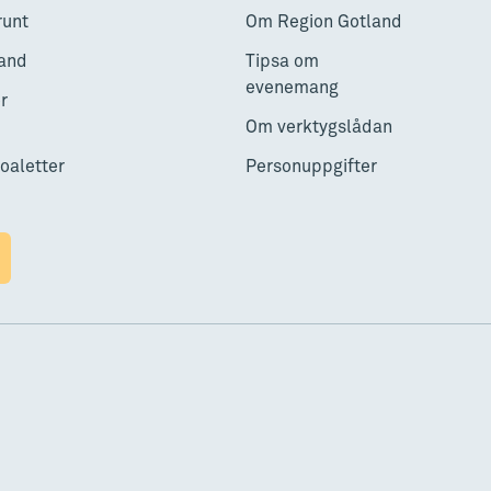
runt
Om Region Gotland
and
Tipsa om
evenemang
r
Om verktygslådan
toaletter
Personuppgifter