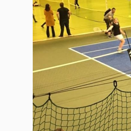
→ Tonårsliv
Barn & Familj