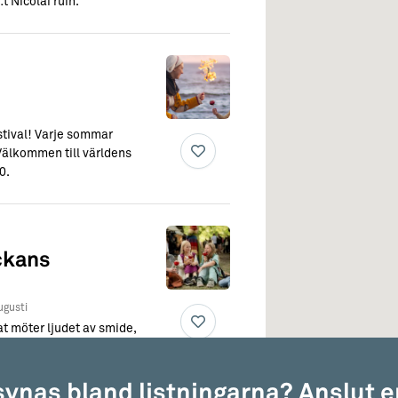
t Nicolai ruin.
stival! Varje sommar
 Välkommen till världens
0.
ckans
ugusti
at möter ljudet av smide,
dsstånd bär på en
 en självklar
gna medeltidsbesökare.
 synas bland listningarna? Anslut e