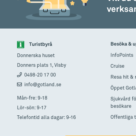
verksam
AUGUSTI
Välkommen till en sommar p
8
Visby
•
Butik, försäljning och marknad
•
8 augusti - 23 
Med ljumma blå toner och vita nyanser bjuder vi di
Besöka & u
Turistbyrå
sommarminnen. .
InfoPoints
Donnerska huset
Donners plats 1, Visby
Cruise
AUGUSTI
0498-20 17 00
Resa hit & 
Visning av domkyrkans mede
8
info@gotland.se
kyrkorum
Öppet Gotl
Visby
•
Guidad tur
•
8 augusti - 30 augusti
Mån-fre: 9-18
Sjukvård fö
Missa inte denna chans att uppleva Visby domkyrka
besökare
Lör-sön: 9-17
gjort förut! Hör historien om Visby domkyrka, där h
boka din biljett redan idag!
Offentliga 
Telefontid alla dagar: 9-16