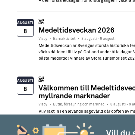
– den första eldsagan, för första gången i vackra S:
AUGUSTI
Medeltidsveckan 2026
8
Visby
•
Barnaktivitet
•
8 augusti - 9 augusti
Medeltidsveckan är Sveriges största historiska fe
väcks dåtiden till liv på Gotland under åtta dagar.
bästa medeltid! Vinnare av Stora Turismpriset 202
AUGUSTI
Välkommen till Medeltidsve
8
myllrande marknader
Visby
•
Butik, försäljning och marknad
•
8 augusti - 9 a
Kliv rakt in i en levande sagovärld där doften av m
där skratt blandas med sång och där varje markna
historia. Medeltidsveckans hantverksmarknader är
samlingspunkt för både nyfikna besökare och tro
Vill du