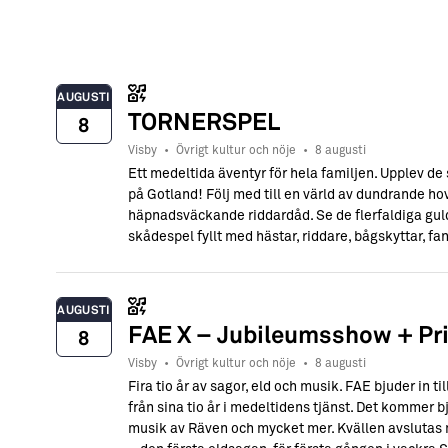
→ Tonårsliv
Barn & Familj
AUGUSTI
TORNERSPEL
8
Visby
•
Övrigt kultur och nöje
•
8 augusti
Ett medeltida äventyr för hela familjen. Upplev de
på Gotland! Följ med till en värld av dundrande hov
häpnadsväckande riddardåd. Se de flerfaldiga guld
skådespel fyllt med hästar, riddare, bågskyttar, fa
AUGUSTI
FAE X – Jubileumsshow + Pr
8
Visby
•
Övrigt kultur och nöje
•
8 augusti
Fira tio år av sagor, eld och musik. FAE bjuder in t
från sina tio år i medeltidens tjänst. Det kommer b
musik av Räven och mycket mer. Kvällen avsluta