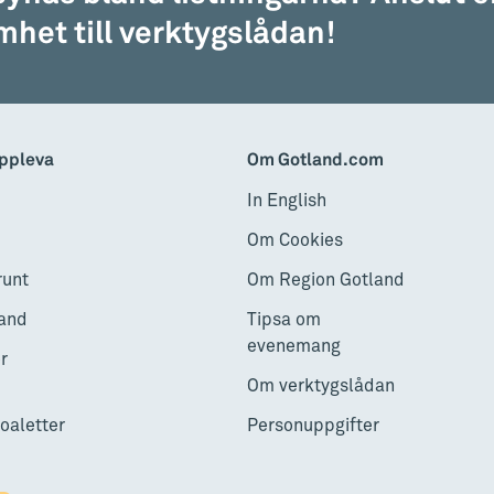
het till verktygslådan!
å STUK
augusti
g att skapa inspirerade
ppleva
Om Gotland.com
In English
Om Cookies
runt
Om Region Gotland
ltida
and
Tipsa om
evenemang
r
 på ett sätt du aldrig
Om verktygslådan
istoria och nutid möts –
toaletter
Personuppgifter