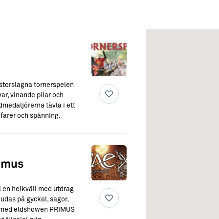
 storslagna tornerspelen
ar, vinande pilar och
medaljörerna tävla i ett
nfarer och spänning.
imus
ill en helkväll med utdrag
judas på gyckel, sagor,
s med eldshowen PRIMUS