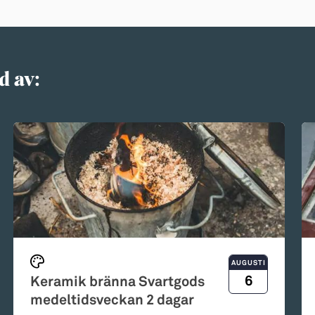
d av:
AUGUSTI
6
Keramik bränna Svartgods
medeltidsveckan 2 dagar