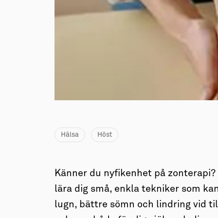
→ Tonårsliv
Barn & Familj
Hälsa
Höst
Känner du nyfikenhet på zonterapi? D
lära dig små, enkla tekniker som kan
lugn, bättre sömn och lindring vid t