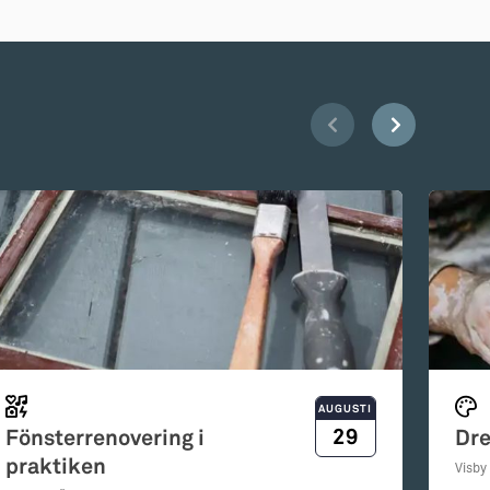
AUGUSTI
29
Fönsterrenovering i
Dre
praktiken
Visby