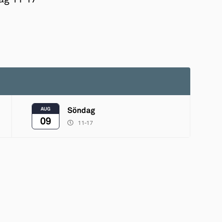
AUG
Söndag
09
11-17