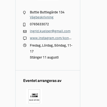
Buttle Buttlegårde 134
Vägbeskrivning
0765633072
ingrid.kuelper@gmail.com
www.instagram.com/konstokakor/?igshid=YmMyMTA2M2Y%3D
Fredag, Lördag, Söndag, 11-
17
Stänger 11 augusti
Eventet arrangeras av