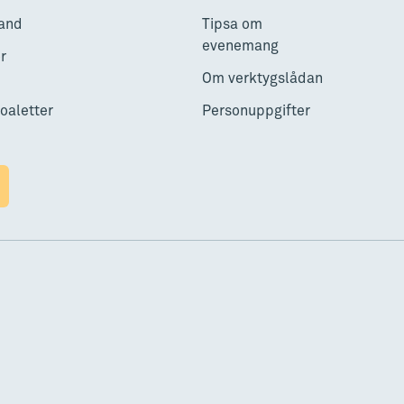
and
Tipsa om
evenemang
r
Om verktygslådan
toaletter
Personuppgifter