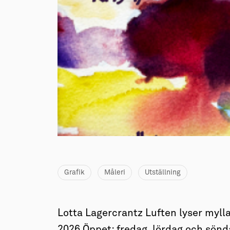
→ Tonårsliv
Barn & Familj
Grafik
Måleri
Utställning
Lotta Lagercrantz Luften lyser myll
2026 Öppet: fredag, lördag och sönd