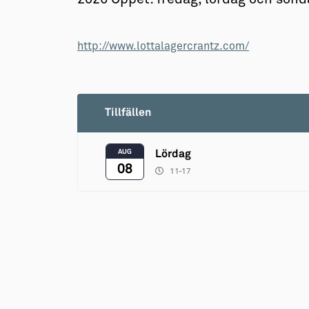
http://www.lottalagercrantz.com/
Tillfällen
AUG
Lördag
08
11-17