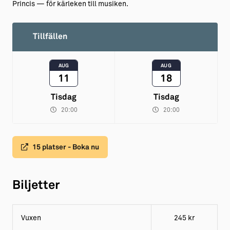
Princis — för kärleken till musiken.
Tillfällen
AUG
AUG
11
18
Tisdag
Tisdag
20:00
20:00
15 platser - Boka nu
Biljetter
Vuxen
245 kr