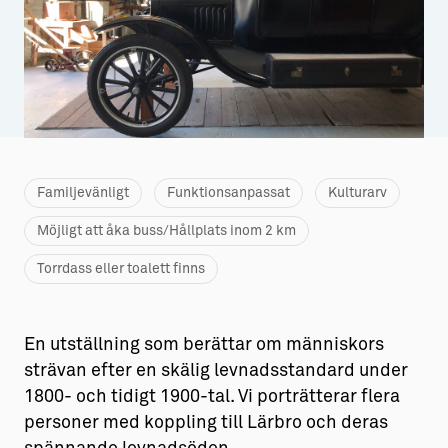
Aktiviteter
→ Gutamål och gotländska
Sustainable Plejs
Allt om bostad
Möten & kongresser
→ Hyra bostad
Hansestaden världsarv
→ Köpa bostad
Familjevänligt
Gotlands kulturarv
→ Bygga hus
Funktionsanpassat
Kulturarv
Möjligt att åka buss/Hållplats inom 2 km
Almedalsveckan
Allt om livet på Ön
Torrdass eller toalett finns
Medeltidsveckan
→ Fritidsliv
Visby Centrum
→ Föreningsliv
En utställning som berättar om människors
→ Idrottsliv
strävan efter en skälig levnadsstandard under
→ Tonårsliv
1800- och tidigt 1900-tal. Vi porträtterar flera
personer med koppling till Lärbro och deras
Barn & Familj