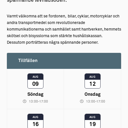
spännande levnadsöden.
Varmt välkomna att se fordonen, bilar, cyklar, motorcyklar och
andra transportmedel som revolutionerade
kommunikationerna och samhället samt hantverken, hemmets
skötsel och bisysslorna som stärkte hushållskassan.
Dessutom porträtteras några spännande personer.
Tillfällen
AUG
AUG
09
12
Söndag
Onsdag
13:00-17:00
13:00-17:00
AUG
AUG
16
19