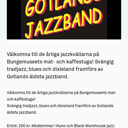
Aktiviteter
→ Gutamål och gotländska
Sustainable Plejs
Allt om bostad
Möten & kongresser
→ Hyra bostad
Hansestaden världsarv
→ Köpa bostad
Välkomna till de årliga jazzkvällarna på
Gotlands kulturarv
→ Bygga hus
Bungemuseets mat- och kaffestuga! Svängig
Almedalsveckan
Allt om livet på Ön
tradjazz, blues och dixieland framförs av
Gotlands äldsta jazzband.
Medeltidsveckan
→ Fritidsliv
Visby Centrum
→ Föreningsliv
Välkomna till de årliga jazzkvällarna på Bungemuseets mat-
och kaffestuga!
→ Idrottsliv
Svängig tradjazz, blues och dixieland framförs av Gotlands
→ Tonårsliv
äldsta jazzband.
Barn & Familj
Entré: 200 kr. Medlemmar i Kuno och Black Warehouse jazz: