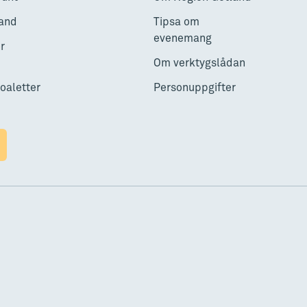
and
Tipsa om
evenemang
r
Om verktygslådan
toaletter
Personuppgifter