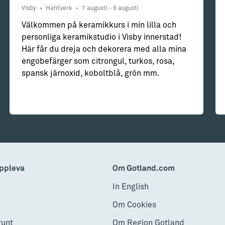
Visby
•
Hantverk
•
7 augusti - 9 augusti
Välkommen på keramikkurs i min lilla och
personliga keramikstudio i Visby innerstad!
Här får du dreja och dekorera med alla mina
engobefärger som citrongul, turkos, rosa,
spansk järnoxid, koboltblå, grön mm.
ppleva
Om Gotland.com
In English
Om Cookies
runt
Om Region Gotland