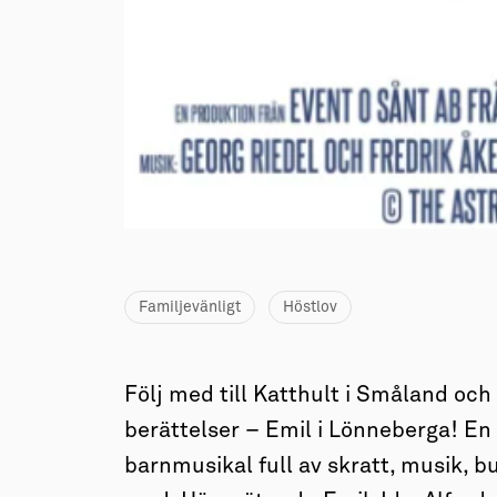
→ Tonårsliv
Barn & Familj
Familjevänligt
Höstlov
Följ med till Katthult i Småland oc
berättelser – Emil i Lönneberga! En
barnmusikal full av skratt, musik, bu