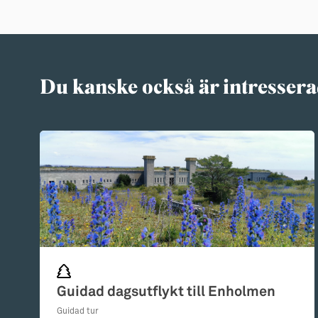
Du kanske också är intressera
Guidad dagsutflykt till Enholmen
Guidad tur