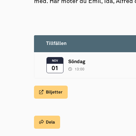
med. Här möter du Emil, Ida, Alfred 
Tillfällen
NOV
Söndag
01
13:00
Biljetter
Dela