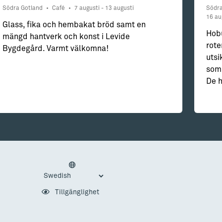
Södra Gotland
•
Café
•
7 augusti - 13 augusti
Södra
16 au
Glass, fika och hembakat bröd samt en
Hobu
mängd hantverk och konst i Levide
rote
Bygdegård. Varmt välkomna!
utsi
somm
De h
Tillgänglighet