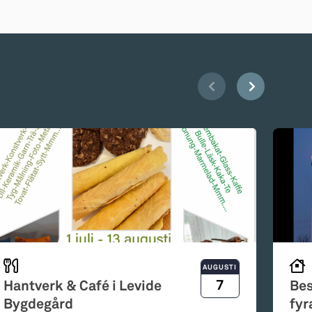
AUGUSTI
7
Hantverk & Café i Levide
Bes
Bygdegård
fyr