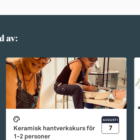
d av:
AUGUSTI
7
Keramisk hantverkskurs för
1-2 personer