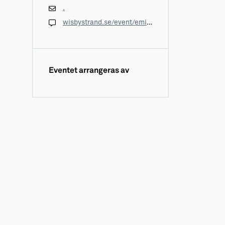
.
wisbystrand.se/event/emil-i-lonneberga-1a-november/
Eventet arrangeras av