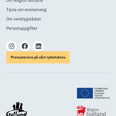
Om Region Gotland
Tipsa om evenemang
Om verktygslådan
Personuppgifter
Prenumerera på vårt nyhetsbrev