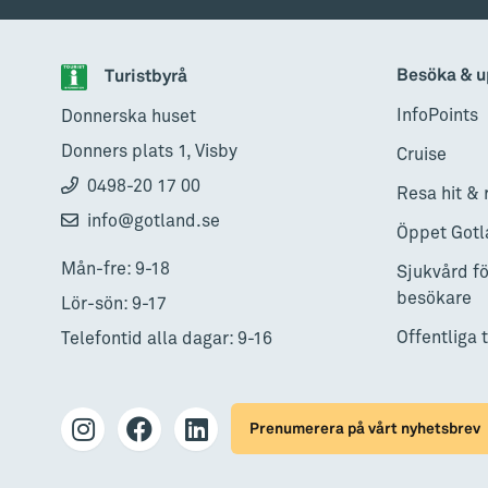
Besöka & u
Turistbyrå
InfoPoints
Donnerska huset
Donners plats 1, Visby
Cruise
0498-20 17 00
Resa hit & 
info@gotland.se
Öppet Gotl
Mån-fre: 9-18
Sjukvård fö
besökare
Lör-sön: 9-17
Offentliga 
Telefontid alla dagar: 9-16
Prenumerera på vårt nyhetsbrev