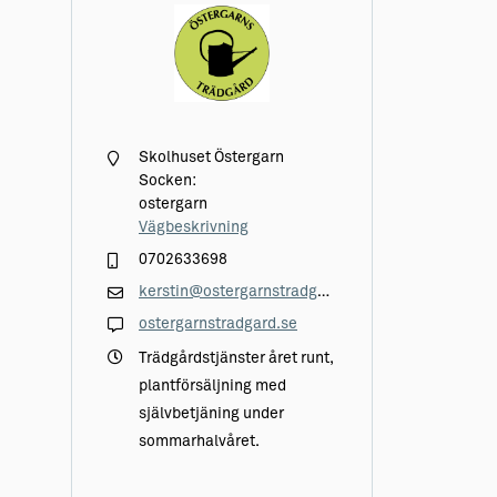
Skolhuset Östergarn
Socken:
ostergarn
Vägbeskrivning
0702633698
kerstin@ostergarnstradgard.se
ostergarnstradgard.se
Trädgårdstjänster året runt,
plantförsäljning med
självbetjäning under
sommarhalvåret.