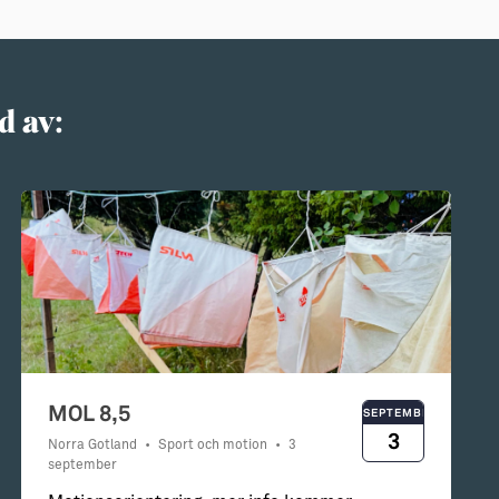
d av:
MOL 8,5
SEPTEMBER
3
Norra Gotland
•
Sport och motion
•
3
september