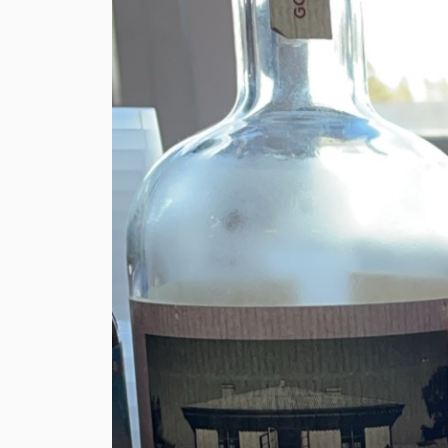
→ Tonårsliv
Barn & Familj