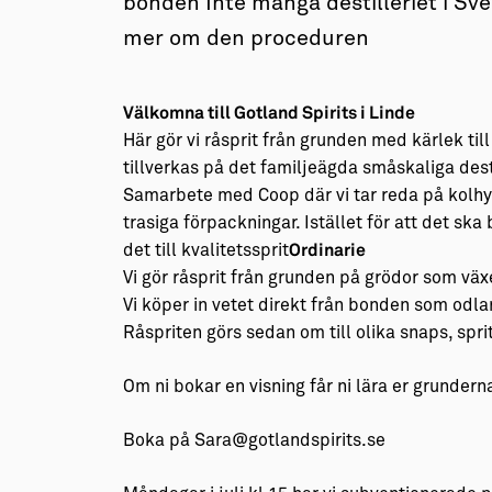
bonden Inte många destilleriet i Sver
mer om den proceduren
Välkomna till Gotland Spirits i Linde
Här gör vi råsprit från grunden med kärlek till
tillverkas på det familjeägda småskaliga desti
Samarbete med Coop där vi tar reda på kolhy
trasiga förpackningar. Istället för att det ska
det till kvalitetssprit
Ordinarie
Vi gör råsprit från grunden på grödor som väx
Vi köper in vetet direkt från bonden som odl
Råspriten görs sedan om till olika snaps, sprit
Om ni bokar en visning får ni lära er grunderna
Boka på Sara@gotlandspirits.se