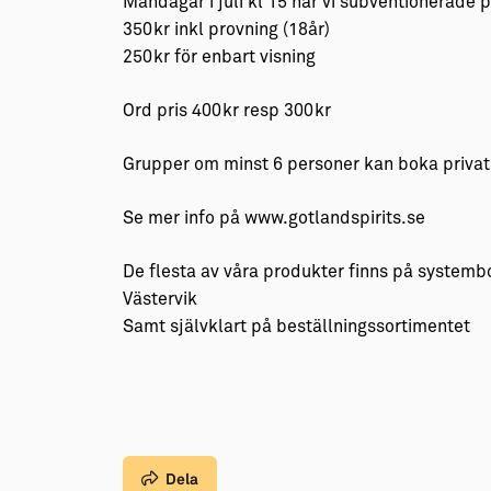
Måndagar i juli kl 15 har vi subventionerade p
350kr inkl provning (18år)
250kr för enbart visning
Ord pris 400kr resp 300kr
Grupper om minst 6 personer kan boka privat 
Se mer info på www.gotlandspirits.se
De flesta av våra produkter finns på system
Västervik
Samt självklart på beställningssortimentet
Dela