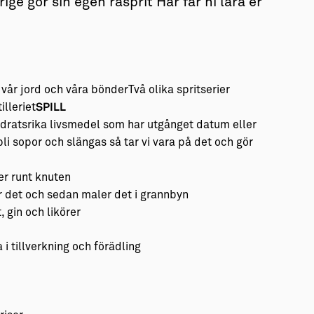
ige gör sin egen råsprit Här får ni lära er
 vår jord och våra bönderTvå olika spritserier
lleriet
SPILL
dratsrika livsmedel som har utgånget datum eller
 bli sopor och slängas så tar vi vara på det och gör
er runt knuten
ar det och sedan maler det i grannbyn
, gin och likörer
 i tillverkning och förädling