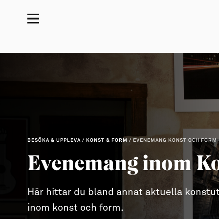
Besöka & uppleva
Leva & bo
Arbeta & utveckla
Evenemang
För dig som drömmer
Jobb
Resa hit & runt
→ Nyfiken på Gotland
Distansarbete från Gotland
Kultur & nöje
→ Vi som valt livet på Gotland
Stöd till företag
BESÖKA & UPPLEVA
/
KONST & FORM
/
EVENEMANG KONST OCH FORM
Friluftsliv & natur
Allt om flytt
Studier & lärande
Evenemang inom Ko
Mat & dryck
→ Flytta hit
Studera på Gotland
Hitta boende
→ Inför flytten
Här hittar du bland annat aktuella konst
Konst & form
Allt om Gotland
inom konst och form.