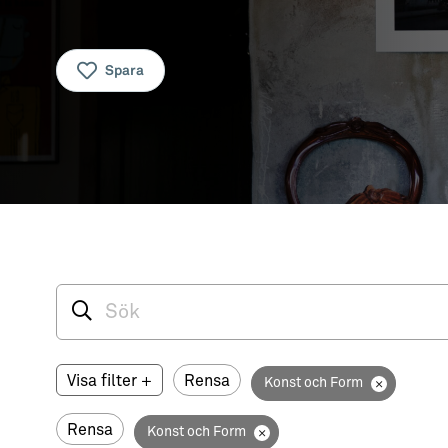
Guider (Gotland på egen hand)
→ Våra gotländska socknar
Guidade turer
→ Myter om att bo på Gotland
Spara
Aktiviteter
→ Gutamål och gotländska
Sustainable Plejs
Allt om bostad
Möten & kongresser
→ Hyra bostad
Hansestaden världsarv
→ Köpa bostad
Gotlands kulturarv
→ Bygga hus
Almedalsveckan
Allt om livet på Ön
Medeltidsveckan
→ Fritidsliv
Visby Centrum
→ Föreningsliv
Visa filter
+
Rensa
Konst och Form
→ Idrottsliv
Rensa
Konst och Form