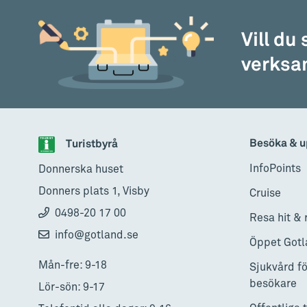
Vernissage 1 aug kl 12-17. Välkommen! Konstutstä
Tröskvandring Galleri och Café i Tofta 1-9 augusti 
Vill du
med akvarellmåleri, Marie Löfqvist med akrylmåle
med fotografi.
verksam
AUGUSTI
29 Konstnärer på Konstmusee
7
Besöka & u
Turistbyrå
Visby
•
Konst
•
7 augusti - 9 augusti
Kliv in i ett myllrande och själsfullt konstunivers
InfoPoints
Donnerska huset
Konstmuseum i sommar. 29 unika konstnärer strål
och mångfacetterad samlingsutställning som spänn
Donners plats 1, Visby
Cruise
spektrum av tekniker, uttryck och berättelser.
0498-20 17 00
Resa hit & 
info@gotland.se
Öppet Gotl
AUGUSTI
Mån-fre: 9-18
Sjukvård fö
Maria Josefsson ställer ut p
7
besökare
Lör-sön: 9-17
Visby
•
Konst
•
7 augusti - 9 augusti