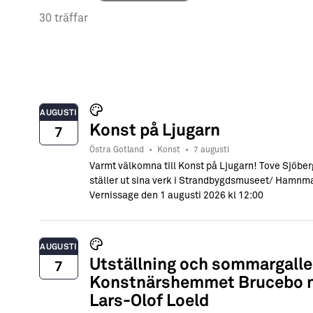
→ Tonårsliv
30 träffar
Barn & Familj
AUGUSTI
Konst på Ljugarn
7
Östra Gotland
•
Konst
•
7 augusti
Varmt välkomna till Konst på Ljugarn! Tove Sjöb
ställer ut sina verk i Strandbygdsmuseet/ Hamnma
Vernissage den 1 augusti 2026 kl 12:00
AUGUSTI
Utställning och sommargalle
7
Konstnärshemmet Brucebo m
Lars-Olof Loeld