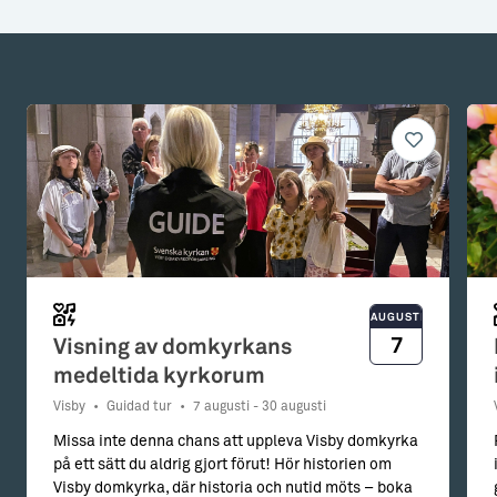
AUGUSTI
7
Visning av domkyrkans
medeltida kyrkorum
Visby
•
Guidad tur
•
7 augusti - 30 augusti
Missa inte denna chans att uppleva Visby domkyrka
på ett sätt du aldrig gjort förut! Hör historien om
Visby domkyrka, där historia och nutid möts – boka