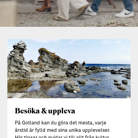
Aktiviteter
→ Gutamål och gotländska
Sustainable Plejs
Allt om bostad
Möten & kongresser
→ Hyra bostad
Hansestaden världsarv
→ Köpa bostad
Gotlands kulturarv
→ Bygga hus
Almedalsveckan
Allt om livet på Ön
Medeltidsveckan
→ Fritidsliv
Visby Centrum
→ Föreningsliv
Besöka & uppleva
→ Idrottsliv
→ Tonårsliv
På Gotland kan du göra det mesta, varje
årstid är fylld med sina unika upplevelser.
Barn & Familj
Här tipsar och guidar vi till allt från kultur